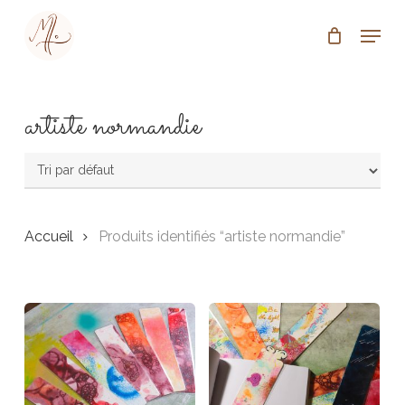
Skip
Menu
to
Close
main
Menu
content
artiste normandie
Accueil
Produits identifiés “artiste normandie”