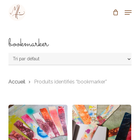
Skip
Menu
to
Close
main
Menu
content
bookmarker
Accueil
Produits identifiés “bookmarker”