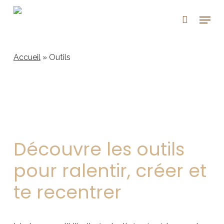
Skip
Menu
to
main
content
Accueil
»
Outils
Découvre les outils
pour ralentir, créer et
te recentrer