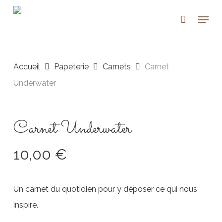
Skip
Menu
to
main
content
Accueil
Papeterie
Carnets
Carnet
Underwater
Carnet Underwater
10,00
€
Un carnet du quotidien pour y déposer ce qui nous
inspire.